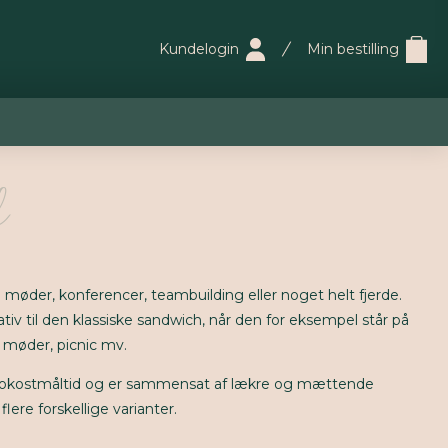
Kundelogin
Min bestilling
il møder, konferencer, teambuilding eller noget helt fjerde.
ativ til den klassiske sandwich, når den for eksempel står på
 møder, picnic mv.
frokostmåltid og er sammensat af lækre og mættende
lere forskellige varianter.