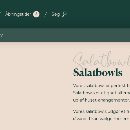
Åbningstider
Søg
rv
Salatbowls
Vores salatbowl er perfekt t
Salatbowls er et godt altern
ud-af-huset-arrangementer,
Vores salatbowls udgør et 
råvarer. I kan vælge mellem f