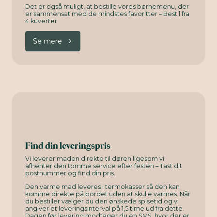
Det er også muligt, at bestille vores børnemenu, der
er sammensat med de mindstes favoritter – Bestil fra
4 kuverter.
Se mere
Find din leveringspris
Vi leverer maden direkte til døren ligesom vi
afhenter den tomme service efter festen – Tast dit
postnummer og find din pris.
Den varme mad leveres i termokasser så den kan
komme direkte på bordet uden at skulle varmes. Når
du bestiller vælger du den ønskede spisetid og vi
angiver et leveringsinterval på 1,5 time ud fra dette.
Dagen før levering modtager du en SMS, hvor der er