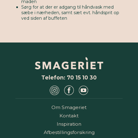
maden
Sørg for at der er adgang til håndvask med
sæbe i nærheden, samt sæt evt. håndsprit op
ved siden af buffeten
Telefon: 70 15 10 30
Om Smageriet
Kontakt
Inspiration
Afbestillingsforsikring